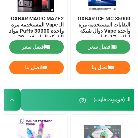
OXBAR MAGIC MAZE2
OXBAR ICE NIC 35000
النفايات المستخدمة مرة
الـ Vape المستخدمة مرة
واحدة Vape دوال شبكة
واحدة 30000 Puffs مواد
لفائف 17 نكهات
الشبكة الملفوفة و 20
نكهة 90 * 53 * 23mm
افضل سعر
افضل سعر
حجم
اتصل بنا
اتصل بنا
الـ (فوموت فايب)
(3)