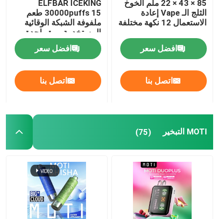
85 × 43 × 22 ملم الخوخ
ELFBAR ICEKING
الثلج الـ Vape إعادة
30000puffs 15 طعم
الاستعمال 12 نكهة مختلفة
ملفوفة الشبكة الوقائية
VAPORLAX الـ Vape
المستخدمة مرة واحدة و
20 مل سعة السائل
افضل سعر
افضل سعر
الإلكتروني
إينفا فايب
اتصل بنا
اتصل بنا
okk vape
MOTI التبخير
(75)