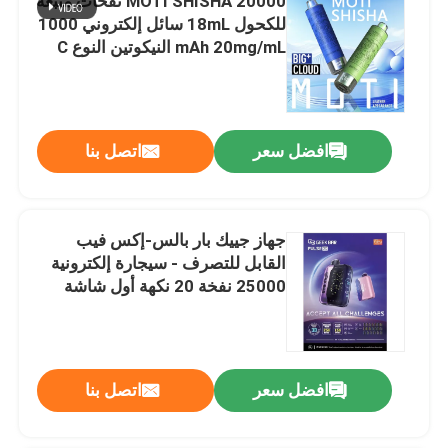
MOTI SHISHA 20000 نفخات متبعة
للكحول 18mL سائل إلكتروني 1000
mAh 20mg/mL النيكوتين النوع C
افضل سعر
اتصل بنا
جهاز جييك بار بالس-إكس فيب
القابل للتصرف - سيجارة إلكترونية
25000 نفخة 20 نكهة أول شاشة
منحنية في العالم
افضل سعر
اتصل بنا