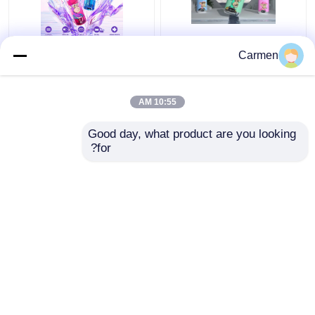
"فوموت ديجيتال بوكس
FUMOT TORNADO
Carmen
تورنادو" 12000 "بوفس"
15000 PUFFS التبخير
38 طعم "فوموت فايب"
المستخدم لمرة واحدة 26
طعم Fumot Vape
10:55 AM
افضل سعر
افضل سعر
Good day, what product are you looking 
for?
اتصل بنا
اتصل بنا
عرض المزيد
منزل
حول نا
اتصل بنا
Desktop Site
خريطة الموقع
سياسة الخصوصية