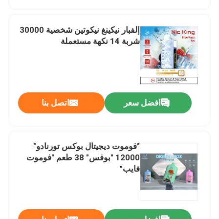
إلفبار نيكينغ نيكوتين شخصية 30000
شربة 14 نكهة مستعملة
افضل سعر
اتصل بنا
"فوموت ديجيتال بوكس تورنادو"
منزل
12000 "بوفس" 38 طعم "فوموت
فايب"
المنتجات
أشرطة فيديو