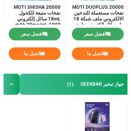
MOTI SHISHA 20000
MOTI DUOPLUS 20000
نفخات مستعملة للتدخين
نفخات متبعة للكحول
الالكتروني ملف شبكة 18
18mL سائل إلكتروني
مل سائل إلكتروني طبيعي
1000 mAh 20mg/mL
/ قوي 2 أوضاع 650mAh
النيكوتين النوع C
افضل سعر
افضل سعر
50mg / mL النيكوتين
اتصل بنا
اتصل بنا
جهاز تبخير GEEKBAR
(1)