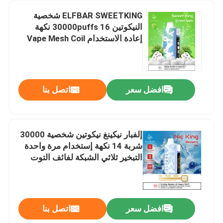
ELFBAR SWEETKING شخصية
النيكوتين 30000puffs 16 نكهة
إعادة الاستخدام Vape Mesh Coil
Custard نكهة التفاح
افضل سعر
اتصل بنا
إلفبار نيكينغ نيكوتين شخصية 30000
شربة 14 نكهة إستخدام مرة واحدة
التبخير ثلاثي الشبكة لفائف التوت
الأزرق نكهة الثلج
افضل سعر
اتصل بنا