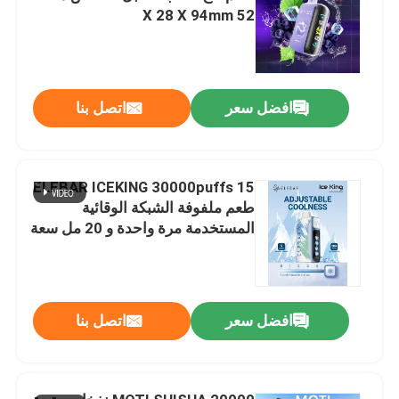
52 X 28 X 94mm
افضل سعر
اتصل بنا
ELFBAR ICEKING 30000puffs 15
طعم ملفوفة الشبكة الوقائية
المستخدمة مرة واحدة و 20 مل سعة
السائل الإلكتروني
افضل سعر
اتصل بنا