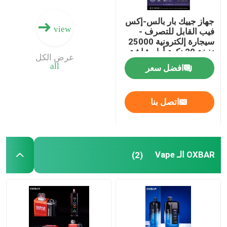
جهاز جييك بار بالس-إكس
view
فيب القابل للتصرف -
سيجارة إلكترونية 25000
نفخة 20 نكهة أول شاشة
عرض الكل
منحنية في العالم
all
افضل سعر
اتصل بنا
OXBAR الـ Vape
(2)