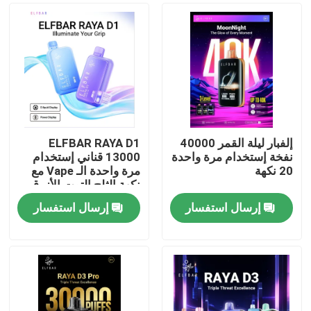
إلفبار ليلة القمر 40000
ELFBAR RAYA D1
نفخة إستخدام مرة واحدة
13000 قناني إستخدام
20 نكهة
مرة واحدة الـ Vape مع
نكهة الثلج التوت الأزرق
إرسال استفسار
إرسال استفسار
منزل
المنتجات
أشرطة فيديو