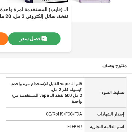
نفخة، س
رباطات الأحذية المريحة (فايب) ، 
افضل سعر
منتوج وصف
قلم الـ vape القابل للإستخدام مرة واحدة
,
كبسولة قلم 2 مل
,
تسليط الضوء:
2 مل 600 نفخة الـ vape المستخدمة مرة
واحدة
إصدار الشهادات
CE/RoHS/FCC/FDA
اسم العلامة التجارية
ELFBAR