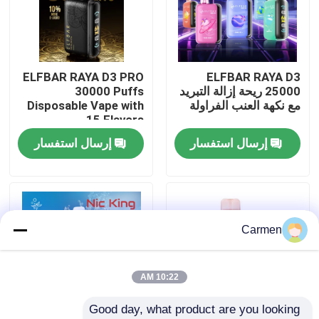
حول بنا
ELFBAR RAYA D3 PRO
ELFBAR RAYA D3
جولة في المعمل
25000 ريحة إزالة التبريد
30000 Puffs
مع نكهة العنب الفراولة
Disposable Vape with
15 Flavors
ضبط الجودة
إرسال استفسار
إرسال استفسار
اتصل بنا
طلب اقتباس
Carmen
فوزول فايب
10:22 AM
Good day, what product are you looking 
ELFBAR الـ Vape