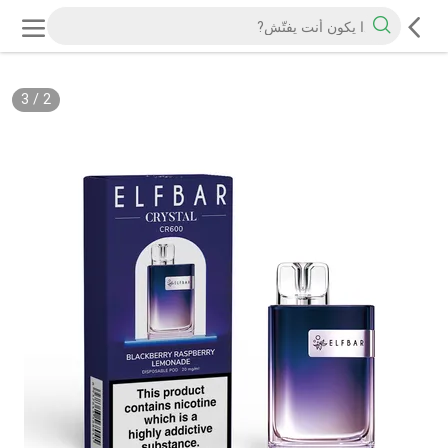
3
/
2