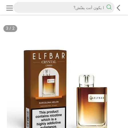
3
/
2