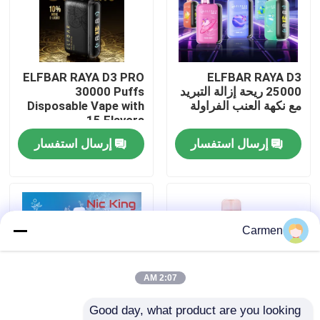
حول بنا
ELFBAR RAYA D3 PRO
ELFBAR RAYA D3
جولة في المعمل
25000 ريحة إزالة التبريد
30000 Puffs
مع نكهة العنب الفراولة
Disposable Vape with
15 Flavors
ضبط الجودة
إرسال استفسار
إرسال استفسار
اتصل بنا
طلب اقتباس
Carmen
فوزول فايب
2:07 AM
Good day, what product are you looking 
ELFBAR الـ Vape