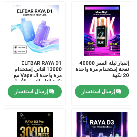
إلفبار ليلة القمر 40000
ELFBAR RAYA D1
نفخة إستخدام مرة واحدة
13000 قناني إستخدام
20 نكهة
مرة واحدة الـ Vape مع
نكهة الثلج التوت الأزرق
إرسال استفسار
إرسال استفسار
منزل
المنتجات
أشرطة فيديو