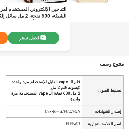
التدخين الإلكتروني المستخدم لمر
نيكوتين، حلقات أحذية مريحة التدخ
بارسلونا البطيخ
افضل سعر
منتوج وصف
قلم الـ vape القابل للإستخدام مرة واحدة
,
كبسولة قلم 2 مل
,
تسليط الضوء:
2 مل 600 نفخة الـ vape المستخدمة مرة
واحدة
إصدار الشهادات
CE/RoHS/FCC/FDA
اسم العلامة التجارية
ELFBAR