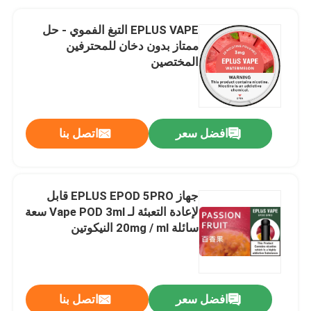
EPLUS VAPE التبغ الفموي - حل
ممتاز بدون دخان للمحترفين
المختصين
افضل سعر
اتصل بنا
جهاز EPLUS EPOD 5PRO قابل
لإعادة التعبئة لـ Vape POD 3ml سعة
سائلة 20mg / ml النيكوتين
افضل سعر
اتصل بنا