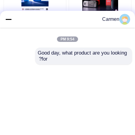
OXBAR ICE NIC 35000
OXBAR MAGIC MAZE2
Carmen
الـ Vape المستخدمة مرة
النفايات المستخدمة مرة
واحدة 30000 Puffs مواد
واحدة Vape دوال شبكة
الشبكة الملفوفة و 20
لفائف 17 نكهات
9:54 PM
نكهة 90 * 53 * 23mm
افضل سعر
افضل سعر
حجم
Good day, what product are you looking 
for?
اتصل بنا
اتصل بنا
عرض المزيد
منزل
حول نا
اتصل بنا
Desktop Site
خريطة الموقع
سياسة الخصوصية