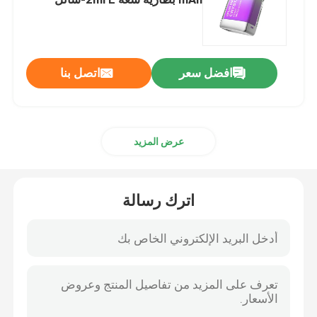
مختلطة التوت
MOTI التبخير
افضل سعر
اتصل بنا
جهاز تبخير GEEKBAR
OXBAR الـ Vape
عرض المزيد
(أويل فايب
اترك رسالة
(بيكبار)
الـ (فوموت فايب)
(موقع (هوكي دي)