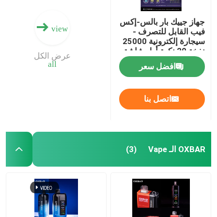
جهاز جييك بار بالس-إكس
view
فيب القابل للتصرف -
سيجارة إلكترونية 25000
نفخة 20 نكهة أول شاشة
عرض الكل
منحنية في العالم
all
افضل سعر
اتصل بنا
OXBAR الـ Vape
(3)