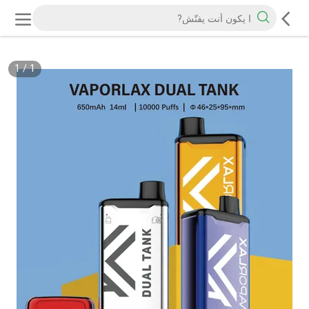
1
/
1