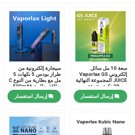
سعة 10 مل سائل
سيجارة إلكترونية من
إلكتروني Vaporlax GS
طراز بودس 5 نكهات 5
JUICE المجموعة النهائية
مل مع بطارية من النوع C
من 20 نكهة متنوعة
بطاقة بطارية 500mAh
لتجربة التدخين الغنية
منزل
إرسال استفسار
إرسال استفسار
المنتجات
أشرطة فيديو