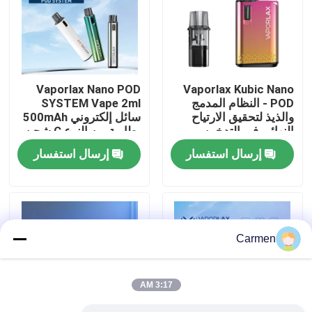
حول بنا
جولة في المعمل
Vaporlax Nano POD
Vaporlax Kubic Nano
POD - النظام المدمج
SYSTEM Vape 2ml
والذيذ لتحقيق الارتياح
سائل إلكتروني 500mAh
ضبط الجودة
النهائي في التدخين
بطارية من النوع C شحن
0.8Ω تقنية الملف
إرسال استفسار
إرسال استفسار
الشبكي
اتصل بنا
طلب اقتباس
Carmen
فوزول فايب
3:17 AM
ELFBAR الـ Vape