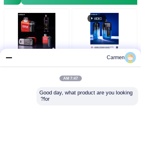
OXBAR MAGIC MAZE2
OXBAR ICE NIC 35000
Carmen
النفايات المستخدمة مرة
الـ Vape المستخدمة مرة
واحدة Vape دوال شبكة
واحدة 30000 Puffs مواد
لفائف 17 نكهات
الشبكة الملفوفة و 20
7:47 AM
نكهة 90 * 53 * 23mm
افضل سعر
افضل سعر
حجم
Good day, what product are you looking 
for?
اتصل بنا
اتصل بنا
عرض المزيد