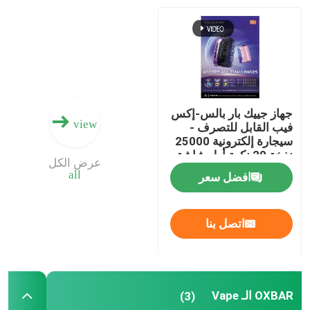
الـ"فايب" من المدرسة القديمة
إي بي إي فيب
جهاز جييك بار بالس-إكس
VAPORLAX الـ Vape
view
فيب القابل للتصرف -
سيجارة إلكترونية 25000
نفخة 20 نكهة أول شاشة
عرض الكل
إينفا فايب
منحنية في العالم
all
افضل سعر
okk vape
اتصل بنا
OXBAR الـ Vape
(3)