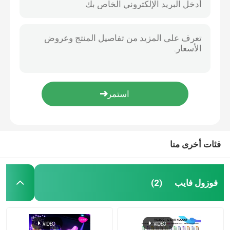
فئات أخرى منا
فوزول فايب
(2)