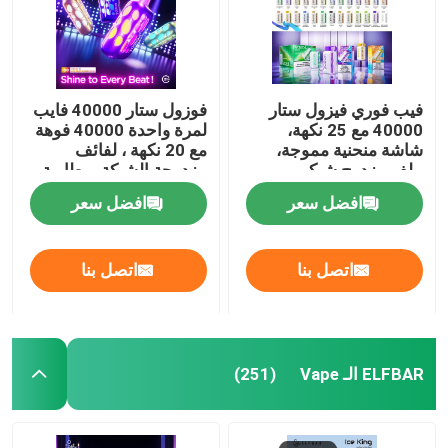
فيب فوري فيزول ستار
فوزول ستار 40000 فايب
40000 مع 25 نكهة،
لمرة واحدة 40000 فوهة
شاشة منحنية مموجة،
مع 20 نكهة ، لفائف
ملف مزدوج شبكي،
مزدوجة الشبكة ، بطارية
بطارية قابلة لإعادة
قابلة لإعادة الشحن
افضل سعر
افضل سعر
الشحن 1000 مللي أمبير
1000mAh
اتصل بنا
اتصل بنا
منزل
ELFBAR الـ Vape
(251)
المنتجات
أشرطة فيديو