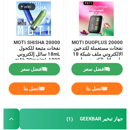
MOTI التبخير
جهاز تبخير GEEKBAR
MOTI SHISHA 20000
MOTI DUOPLUS 20000
نفخات مستعملة للتدخين
نفخات متبعة للكحول
OXBAR الـ Vape
الالكتروني ملف شبكة 18
18mL سائل إلكتروني
مل سائل إلكتروني طبيعي
1000 mAh 20mg/mL
/ قوي 2 أوضاع 650mAh
النيكوتين النوع C
افضل سعر
افضل سعر
(أويل فايب
50mg / mL النيكوتين
اتصل بنا
اتصل بنا
الـ (فوموت فايب)
(موقع (هوكي دي)
جهاز تبخير GEEKBAR
(1)
EPLUS Vape