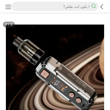
9
/
2