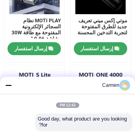
حول بنا
موتي إكس ميني تعريف
MOTI PLAY نظام
جديد للطرق المفتوحة
السجائر الإلكترونية
لتجربة التدخين المحسنة
المفتوحة مع طاقة 30W
جولة في المعمل
وشاشة 0.96 "
إرسال استفسار
إرسال استفسار
ضبط الجودة
اتصل بنا
Carmen
طلب اقتباس
12:42 PM
فوزول فايب
Good day, what product are you looking 
for?
MOTI S Lite PODS -
MOTI ONE PODS -
ELFBAR الـ Vape
اكتشف حلول النكهة
تجربة نظام POD الأرقى