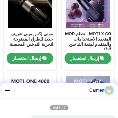
حول بنا
جولة في المعمل
MOTI X GO - نظام MOD
موتي إكس ميني تعريف
المتعدد الاستخدامات
جديد للطرق المفتوحة
والمتقدم لمتعة التدخين
لتجربة التدخين المحسنة
ضبط الجودة
الإلكتروني
إرسال استفسار
إرسال استفسار
اتصل بنا
طلب اقتباس
Carmen
فوزول فايب
7:44 AM
ELFBAR الـ Vape