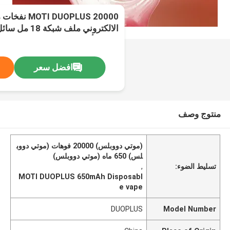
DUOPLUS 20000
الالكتروني ملف 
قوي 2 أوضاع 650mAh 50mg / mL النيكوتين
افضل سعر
منتوج وصف
(موتي دووبلس) 20000 فوهات (موتي دووب
لس) 650 ماه (موتي دووبلس)
تسليط الضوء:
,
MOTI DUOPLUS 650mAh Disposabl
e vape
DUOPLUS
Model Number