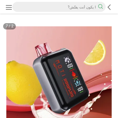
7
/
2