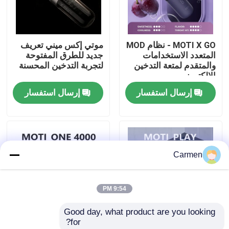
حول بنا
MOTI X GO - نظام MOD
موتي إكس ميني تعريف
المتعدد الاستخدامات
جديد للطرق المفتوحة
جولة في المعمل
والمتقدم لمتعة التدخين
لتجربة التدخين المحسنة
الإلكتروني
إرسال استفسار
إرسال استفسار
ضبط الجودة
اتصل بنا
Carmen
طلب اقتباس
9:54 PM
فوزول فايب
Good day, what product are you looking 
for?
ELFBAR الـ Vape
MOTI PLAY نظام
MOTI ONE PODS -