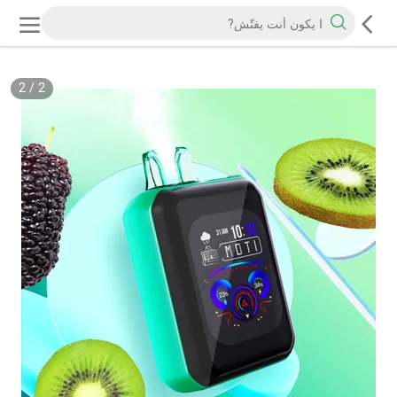
2
/
2