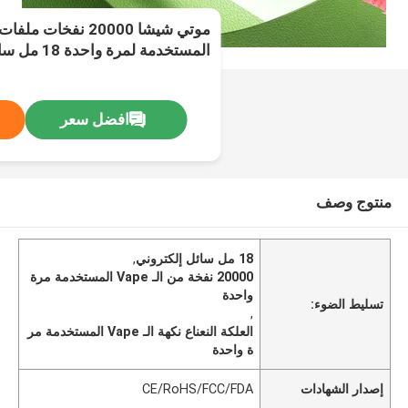
موتي شيشا 20000 نفخات
20 ملغ / مل نيكوتين النوع-ج العلكة النعناع
افضل سعر
منتوج وصف
18 مل سائل إلكتروني
,
20000 نفخة من الـ Vape المستخدمة مرة
واحدة
تسليط الضوء:
,
العلكة النعناع نكهة الـ Vape المستخدمة مر
ة واحدة
إصدار الشهادات
CE/RoHS/FCC/FDA