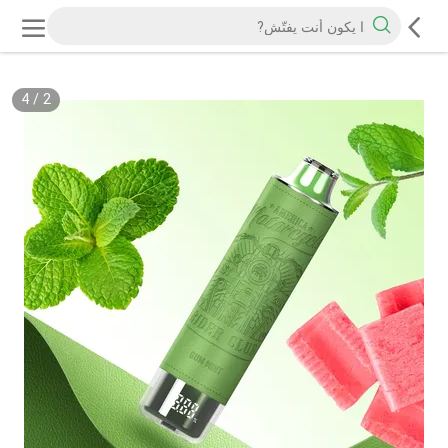
4
/
2