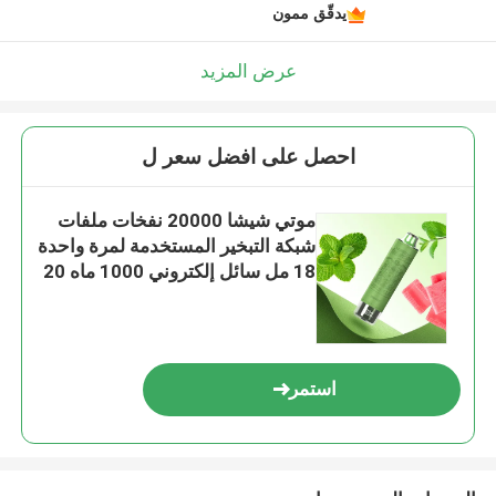
يدقّق ممون
عرض المزيد
احصل على افضل سعر ل
موتي شيشا 20000 نفخات ملفات
شبكة التبخير المستخدمة لمرة واحدة
18 مل سائل إلكتروني 1000 ماه 20
ملغ / مل نيكوتين النوع-ج العلكة
النعناع
استمر