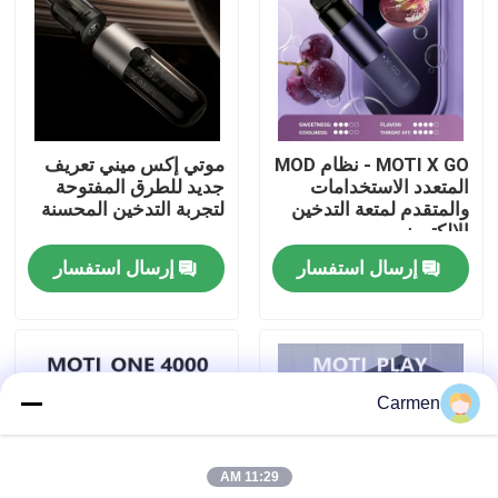
حول بنا
جولة في المعمل
MOTI X GO - نظام MOD
موتي إكس ميني تعريف
المتعدد الاستخدامات
جديد للطرق المفتوحة
ضبط الجودة
والمتقدم لمتعة التدخين
لتجربة التدخين المحسنة
الإلكتروني
إرسال استفسار
إرسال استفسار
اتصل بنا
طلب اقتباس
Carmen
فوزول فايب
11:29 AM
ELFBAR الـ Vape