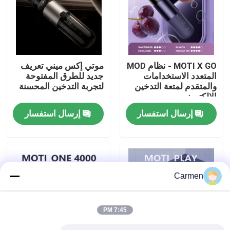
حول بنا
جولة في المعمل
MOTI X GO - نظام MOD
موتي إكس ميني تعريف
المتعدد الاستخدامات
جديد للطرق المفتوحة
والمتقدم لمتعة التدخين
لتجربة التدخين المحسنة
ضبط الجودة
الإلكتروني
إرسال استفسار
إرسال استفسار
اتصل بنا
طلب اقتباس
Carmen
فوزول فايب
7:45 PM
ELFBAR الـ Vape