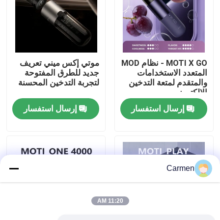
حول بنا
جولة في المعمل
MOTI X GO - نظام MOD
موتي إكس ميني تعريف
المتعدد الاستخدامات
جديد للطرق المفتوحة
والمتقدم لمتعة التدخين
لتجربة التدخين المحسنة
ضبط الجودة
الإلكتروني
إرسال استفسار
إرسال استفسار
اتصل بنا
طلب اقتباس
Carmen
فوزول فايب
11:20 AM
ELFBAR الـ Vape