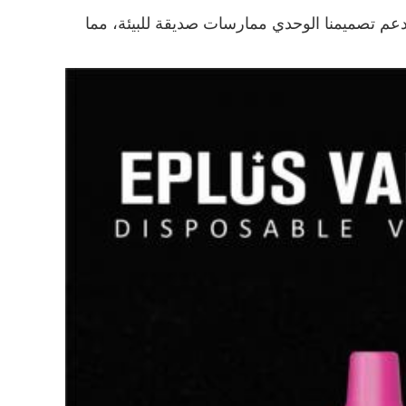
لتدخينكما يدعم تصميمنا الوحدي ممارسات صديقة للبيئة، مما