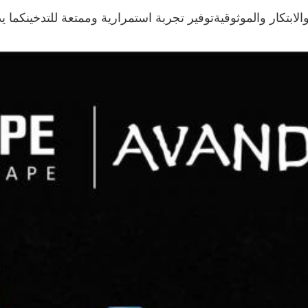
E يعني اختيار الجودة والابتكار والموثوقيةتوفير تجربة استمرارية وممتعة ل