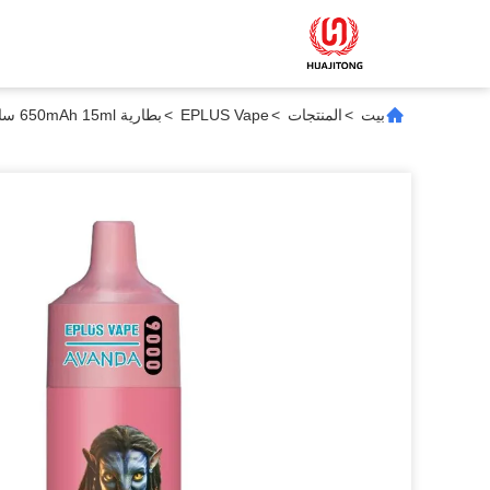
بيت
>
المنتجات
>
EPLUS Vape
>
بطارية 650mAh 15ml سائل إلكتروني الخوخ المانجو الأناناس التبغ 9000