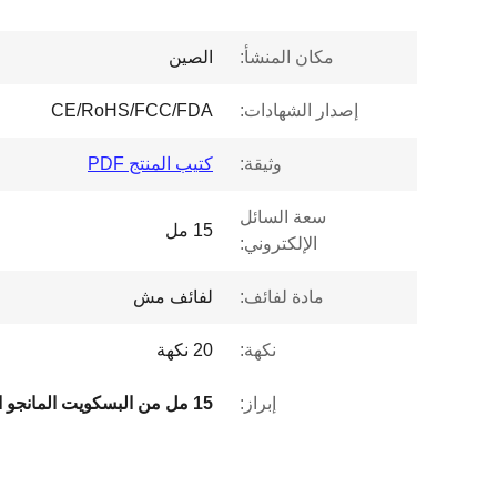
مكان المنشأ:
الصين
إصدار الشهادات:
CE/RoHS/FCC/FDA
وثيقة:
كتيب المنتج PDF
سعة السائل
15 مل
الإلكتروني:
مادة لفائف:
لفائف مش
نكهة:
20 نكهة
إبراز: