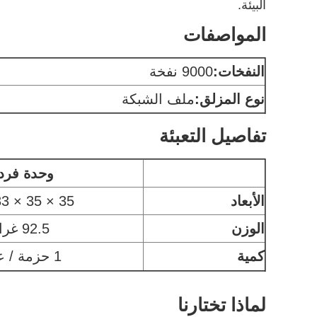
البيئة.
المواصفات
النفخات:
9000 نفخة
نوع المزلق:
ملف الشبكة
تفاصيل التعبئة
وحدة فرد
الأبعاد
35 × 35 × 133 مم
الوزن
92.5 غرام
كمية
1 حزمة / عبوة
لماذا تختارنا