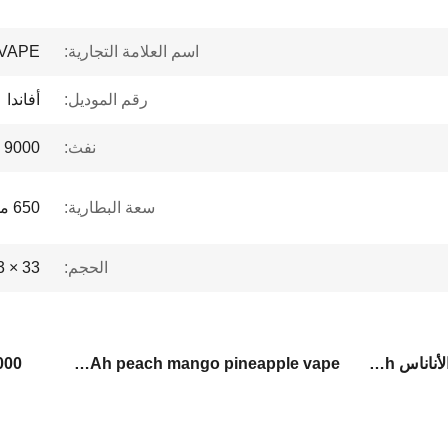
اسم العلامة التجارية:
VAPE
رقم الموديل:
أفاندا
نفث:
9000 نفث
سعة البطارية:
650 مللي أمبير
الحجم:
33 × 33 × 115 ملم
15 مل من البسكويت المانجو الأناناس vape,650mAh الخوخ المانجو الأناناس الـ vape,9000 نفخة سيجارة إلكترونية
650mAh peach mango pineapple vape
isposable E Cigarette