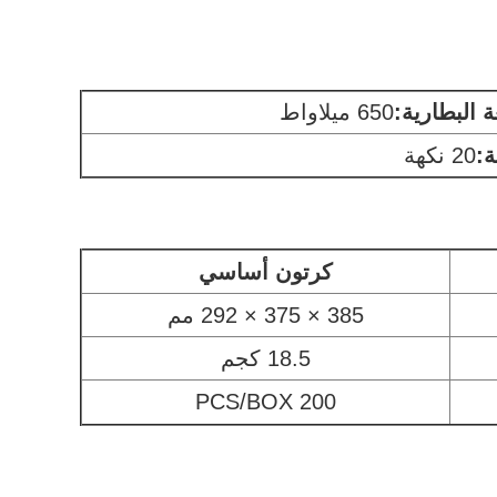
 البطارية
:
650 ميلاواط
ة:
20 نكهة
كرتون أساسي
385 × 375 × 292 مم
18.5 كجم
200 PCS/BOX