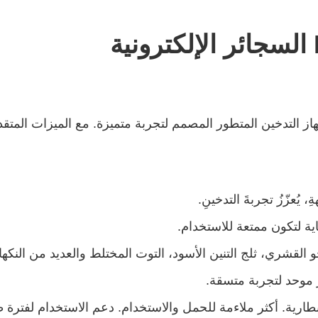
لإلكترونية EPLUS VAPE AVANDA هي جهاز التدخين المتطور المصمم لتجربة متميزة. مع
، يُعزّزُ تجربةَ التدخينِ.
ة لتكون ممتعة للاستخدام.
جو القشري، ثلج التنين الأسود، التوت المختلط والعديد من النكهات
 موحد لتجربة متسقة.
طارية. أكثر ملاءمة للحمل والاستخدام. دعم الاستخدام لفترة ط