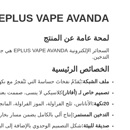
EPLUS VAPE AVANDA السجائر الإلكترونية
لمحة عامة عن المنتج
السجائر ا
التدخين.
الخصائص الرئيسية
ملف الشبكة
:
يُقدّمُ نفخاتَ حساسةَ التي تَنْفجرُ مع نكهةِ
تصميم خاص لـ (أفاتار)
كلاسيكي لا ينسى، صممت بعناي
20
نكهة:
الأناناس، ثلج الفراولة، الموز الفراولة، المان
التدخين المستمر:
إنتاج آلي بالكامل يضمن مسار بخار
صديقة للبيئة:
شكل التصميم الوحدوي بالإضافة إلى الب