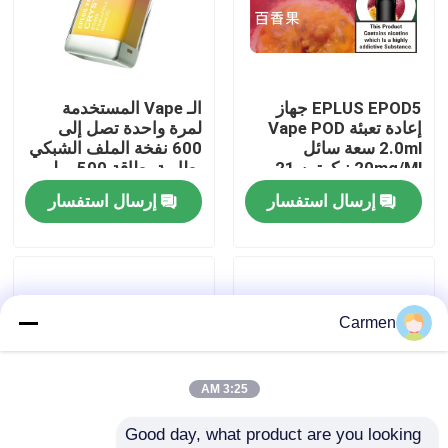
حول بنا
EPLUS EPOD5 جهاز
الـ Vape المستخدمة
جولة في المعمل
إعادة تعبئة Vape POD
لمرة واحدة تصل إلى
2.0ml سعة سائل
600 نفخة الملف الشبكي
20mg/Ml نيكوتين 21
بطارية بطاقة 500 ميلي
ضبط الجودة
خيارات نكهة
أمبير سعة بطارية 2 مل
إرسال استفسار
إرسال استفسار
سائل إلكتروني الأناناس
الخوخ المانجو
اتصل بنا
طلب اقتباس
Carmen
فوزول فايب
3:25 AM
Good day, what product are you looking 
ELFBAR الـ Vape