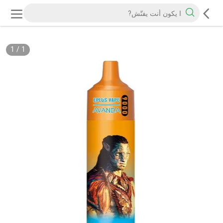
1
/
1