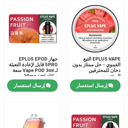
EPLUS VAPE التبغ
جهاز EPLUS EPOD
الفموي - حل ممتاز بدون
5PRO قابل لإعادة التعبئة
دخان للمحترفين
لـ Vape POD 3ml سعة
المختصين
سائلة 20mg / ml
النيكوتين
إرسال استفسار
إرسال استفسار
منزل
المنتجات
أشرطة فيديو