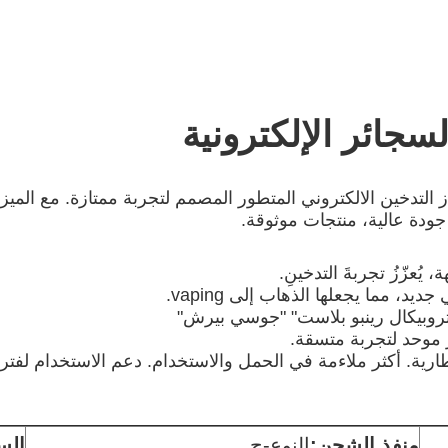
لكترونية EPLUS VAPE PLUSE هي جهاز التدخين الالكتروني المتطور المصمم لتجربة مم
، يُعزّزُ تجربةَ التدخينِ.
، مما يجعلها الذهاب إلى vaping.
تروبيكال رينبو بلاست" "جوسي بيرش"
 موحد لتجربة متسقة.
ارية. أكثر ملاءمة في الحمل والاستخدام. دعم الاستخدام لفتر
منفذ الشحن:
النوع-ج
الس