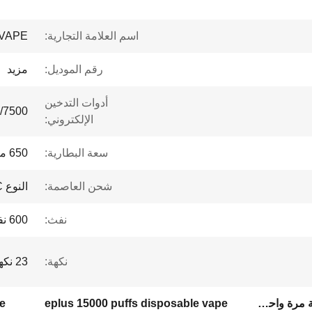
اسم العلامة التجارية:
VAPE
رقم الموديل:
مزيد
أدوات التدخين
000/7500
الإلكتروني:
سعة البطارية:
650 مللي أمبير
شحن العاصمة:
النوع C
نفث:
600 نفث
نكهة:
23 نكهة
إضافة إلى السجائر المستخدمة مرة واحدة,إضافة إلى 15000 نفخة,طائرة إضافية من الشبكة
eplus 15000 puffs disposable vape
te