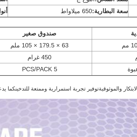
سعة البطارية:
650 ميلاواط
أنوا
ية
صندوق صغير
63 × 179.5 × 105 ملم
450 غرام
5 PCS/PACK
عني اختيار الجودة والابتكار والموثوقيةتوفير تجربة استمرارية وممتعة للت