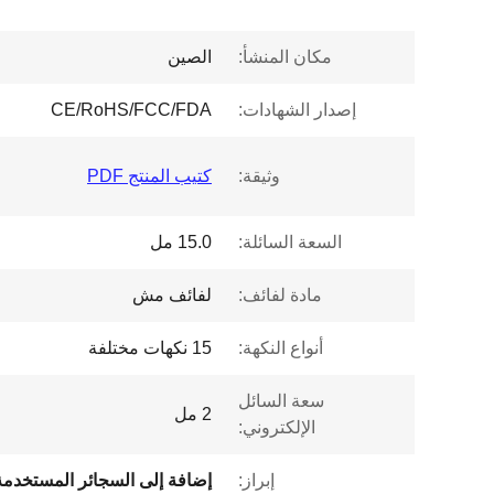
مكان المنشأ:
الصين
إصدار الشهادات:
CE/RoHS/FCC/FDA
وثيقة:
كتيب المنتج PDF
السعة السائلة:
15.0 مل
مادة لفائف:
لفائف مش
أنواع النكهة:
15 نكهات مختلفة
سعة السائل
2 مل
الإلكتروني:
إبراز: