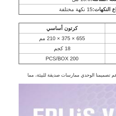
ع النكهات:
15 نكهة مختلفة
كرتون أساسي
655 × 375 × 210 مم
18 كجم
200 PCS/BOX
دخينكما يدعم تصميمنا الوحدي ممارسات صديقة للبيئة، مما