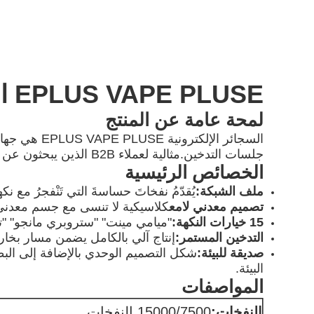
EPLUS VAPE PLUSE السجائر الإلكترونية
لمحة عامة عن المنتج
السجائر الإ
جلسات التدخين.مثالية لعملاء B2B الذين يبحثون عن جودة عالية، منتجات موثوقة.
الخصائص الرئيسية
ملف الشبكة
:
يُقدّمُ نفخاتَ حساسةَ التي تَنْفجرُ مع نكهة
تصميم معدني لامع
كلاسيكية لا تنسى مع جسم معدني جديد
15 خيارات النكهة
:
"ميامي مينت" "ستروبري مانجو" "
التدخين المستمر:
إنتاج آلي بالكامل يضمن مسار بخار
صديقة للبيئة:
شكل التصميم الوحدي بالإضافة إلى البط
البيئة.
المواصفات
النفخات:
15000/7500 النفخات