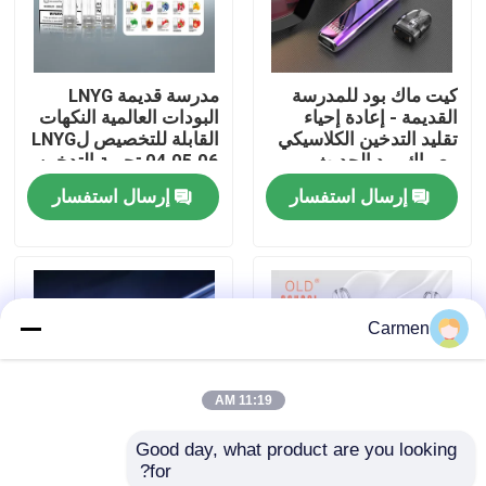
حول بنا
كيت ماك بود للمدرسة
مدرسة قديمة LNYG
القديمة - إعادة إحياء
البودات العالمية النكهات
جولة في المعمل
تقليد التدخين الكلاسيكي
القابلة للتخصيص لLNYG
مع ماك بود الحديث ،
04 05 06 تجربة التدخين
المصنوع للنكهة النقية
السلسة
إرسال استفسار
إرسال استفسار
ضبط الجودة
وسهولة الاستخدام
اتصل بنا
Carmen
طلب اقتباس
11:19 AM
فوزول فايب
Good day, what product are you looking 
for?
ELFBAR الـ Vape
مدرسة قديمة INFINITY
مدرسة قديمة LNYG 06