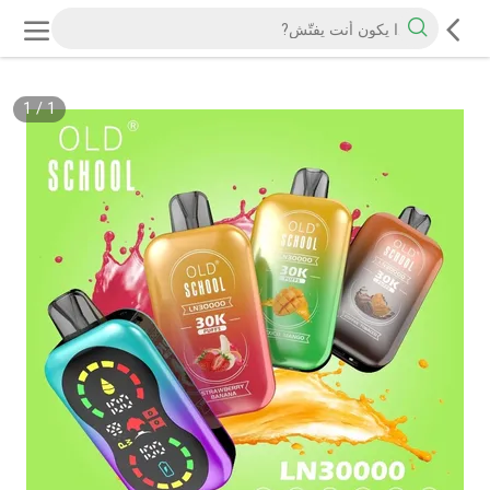
1
/
1