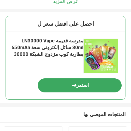
عرض المزيد
احصل على افضل سعر ل
مدرسة قديمة LN30000 Vape
30ml سائل إلكتروني سعة 650mAh
بطارية كوب مزدوج الشبكة 30000
نفخة تدفق هواء قابل للتعديل شحن
النوع C
استمر
المنتجات الموصى بها