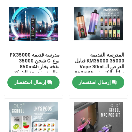
المدرسة القديمة
مدرسة قديمة FX35000
KM35000 35000 قنابل
نوع-C شحن 35000
العرض الـ Vape 30ml
نفخة بخار 850mAh
سائل إلكتروني 850mAh
بطارية مزدوجة الشبكة
بطارية كوب مزدوج
لفائف التدفق الهوائي
إرسال استفسار
إرسال استفسار
الشبكة تدفق الهواء
قابل للتعديل نكهة 10
القابل للتعديل
نكهات
منزل
المنتجات
أشرطة فيديو