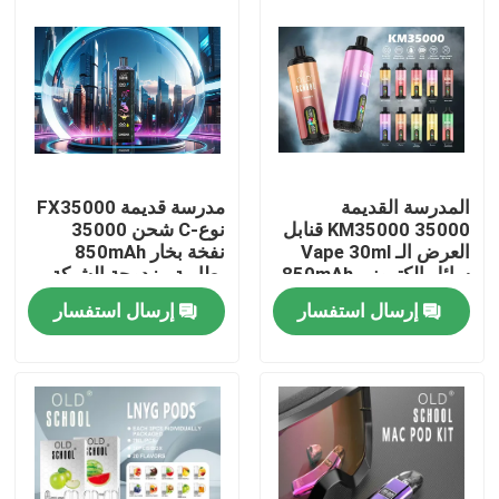
المدرسة القديمة
مدرسة قديمة FX35000
KM35000 35000 قنابل
نوع-C شحن 35000
العرض الـ Vape 30ml
نفخة بخار 850mAh
سائل إلكتروني 850mAh
بطارية مزدوجة الشبكة
بطارية كوب مزدوج
لفائف التدفق الهوائي
إرسال استفسار
إرسال استفسار
الشبكة تدفق الهواء
قابل للتعديل نكهة 10
القابل للتعديل
نكهات
منزل
المنتجات
أشرطة فيديو