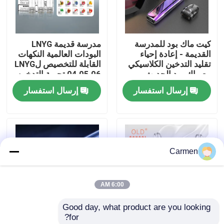
حول بنا
كيت ماك بود للمدرسة
مدرسة قديمة LNYG
القديمة - إعادة إحياء
البودات العالمية النكهات
جولة في المعمل
تقليد التدخين الكلاسيكي
القابلة للتخصيص لLNYG
مع ماك بود الحديث ،
04 05 06 تجربة التدخين
المصنوع للنكهة النقية
السلسة
إرسال استفسار
إرسال استفسار
ضبط الجودة
وسهولة الاستخدام
اتصل بنا
Carmen
طلب اقتباس
6:00 AM
فوزول فايب
Good day, what product are you looking 
for?
ELFBAR الـ Vape
مدرسة قديمة INFINITY
مدرسة قديمة LNYG 06