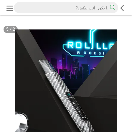
5
/
2