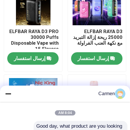
حول بنا
ELFBAR RAYA D3 PRO
ELFBAR RAYA D3
جولة في المعمل
25000 ريحة إزالة التبريد
30000 Puffs
مع نكهة العنب الفراولة
Disposable Vape with
15 Flavors
ضبط الجودة
إرسال استفسار
إرسال استفسار
اتصل بنا
طلب اقتباس
Carmen
فوزول فايب
8:04 AM
Good day, what product are you looking 
ELFBAR الـ Vape