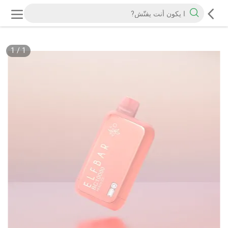
1
/
1