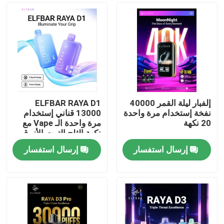
إلفبار ليلة القمر 40000
ELFBAR RAYA D1
نفخة إستخدام مرة واحدة
13000 قناني إستخدام
20 نكهة
مرة واحدة الـ Vape مع
نكهة الثلج التوت الأزرق
إرسال استفسار
إرسال استفسار
منزل
المنتجات
أشرطة فيديو