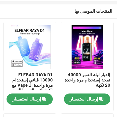
المنتجات الموصى بها
إلفبار ليلة القمر 40000
ELFBAR RAYA D1
نفخة إستخدام مرة واحدة
13000 قناني إستخدام
منزل
20 نكهة
مرة واحدة الـ Vape مع
نكهة الثلج التوت الأزرق
إرسال استفسار
إرسال استفسار
المنتجات
أشرطة فيديو