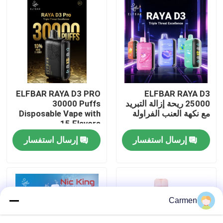
حول بنا
جولة في المعمل
ضبط الجودة
ELFBAR RAYA D3 PRO
ELFBAR RAYA D3
25000 ريحة إزالة التبريد
30000 Puffs
مع نكهة العنب الفراولة
Disposable Vape with
اتصل بنا
15 Flavors
إرسال استفسار
إرسال استفسار
طلب اقتباس
فوزول فايب
Carmen
ELFBAR الـ Vape