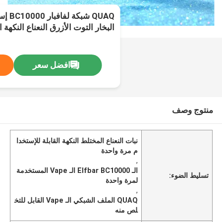
QUAQ ش
البخار التوت الأزرق النعناع النكهة
افضل سعر
منتوج وصف
نبات النعناع المختلط النكهة القابلة للإستخدا
م مرة واحدة
,
الـ Elfbar BC10000 الـ Vape المستخدمة
تسليط الضوء:
لمرة واحدة
,
QUAQ الملف الشبكي الـ Vape القابل للتخ
لص منه