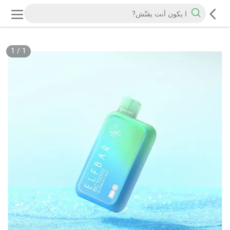
1
/
1