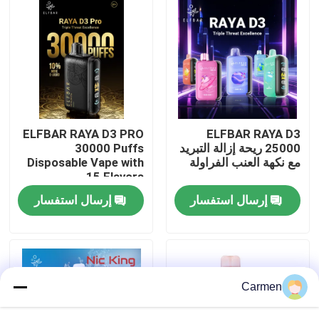
حول بنا
جولة في المعمل
ضبط الجودة
ELFBAR RAYA D3 PRO
ELFBAR RAYA D3
25000 ريحة إزالة التبريد
30000 Puffs
مع نكهة العنب الفراولة
Disposable Vape with
اتصل بنا
15 Flavors
إرسال استفسار
إرسال استفسار
طلب اقتباس
فوزول فايب
Carmen
ELFBAR الـ Vape