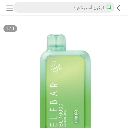
1
/
1