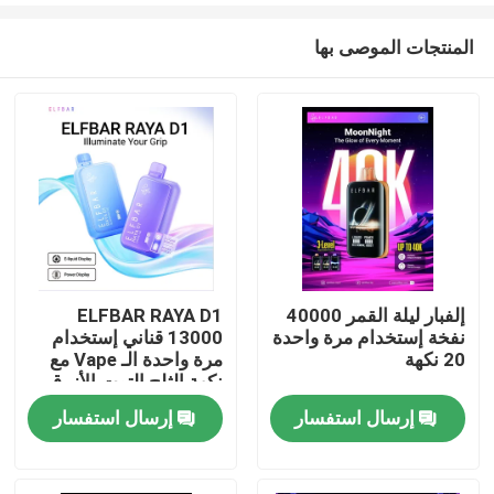
المنتجات الموصى بها
إلفبار ليلة القمر 40000
ELFBAR RAYA D1
نفخة إستخدام مرة واحدة
13000 قناني إستخدام
منزل
20 نكهة
مرة واحدة الـ Vape مع
نكهة الثلج التوت الأزرق
إرسال استفسار
إرسال استفسار
المنتجات
أشرطة فيديو