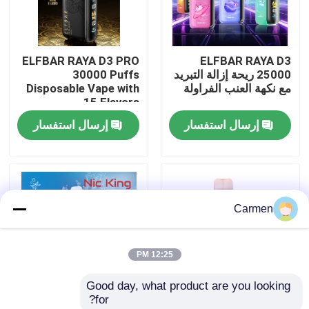
حول بنا
ELFBAR RAYA D3 PRO
ELFBAR RAYA D3
25000 ريحة إزالة التبريد
30000 Puffs
جولة في المعمل
مع نكهة العنب الفراولة
Disposable Vape with
15 Flavors
إرسال استفسار
إرسال استفسار
ضبط الجودة
اتصل بنا
Carmen
طلب اقتباس
12:25 PM
فوزول فايب
Good day, what product are you looking 
for?
ELFBAR الـ Vape
85 × 43 × 22 ملم الخوخ
إلفبار نيكينغ نيكوتين