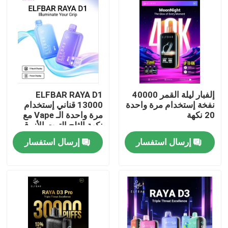
إلفبار ليلة القمر 40000
ELFBAR RAYA D1
نفخة إستخدام مرة واحدة
13000 قناني إستخدام
20 نكهة
مرة واحدة الـ Vape مع
نكهة الثلج التوت الأزرق
إرسال استفسار
إرسال استفسار
منزل
المنتجات
أشرطة فيديو