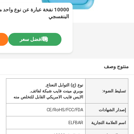
البنفسجي
افضل سعر
منتوج وصف
نوع (ج) التوابل النعناع
,
تسليط الضوء:
بوبري مينت فايب شبكة لفائف
,
الايس فايب الامريكي القابل للتخلص منه
إصدار الشهادات
CE/RoHS/FCC/FDA
اسم العلامة التجارية
ELFBAR