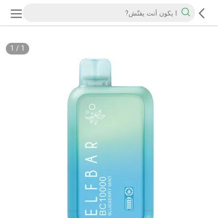
1
/
1