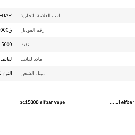
اسم العلامة التجارية:
FBAR
رقم الموديل:
ق15000
نفث:
15000 نفخ
مادة لفائف:
لفائف
ميناء الشحن:
النوع C
الـ elfbar vape 50mg/ml,bc15000 الـ elfbar vape,bc15000 غطاء التدخين الوقائي القابل للتخلص منه
bc15000 elfbar vape