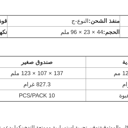
منفذ الشحن:
النوع-ج
قوة 
الحجم:
44 × 23 × 96
ملم
نكه
ية
صندوق صغير
137 × 107 × 123 ملم
827.3 غرام
10 PCS/PACK
ختيار الجودة والابتكار والموثوقيةتوفير تجربة استمرارية وممتعة للتدخين