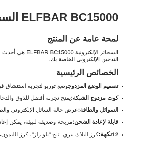
ELFBAR BC15000 السجائر الإلكترونية
لمحة عامة عن المنتج
السجائر الإلكت
التدخين الإلكتروني الخاصة بك.
الخصائص الرئيسية
تصميم الوضع المزدوج
وضع توربو لتجربة استنشاق قو
كوت مزدوج الشبكة:
يمنح تجربة أفضل للذوق والدخا
السوائل والطاقة:
عرض حالة السائل الإلكتروني والط
قابلة لإعادة الشحن:
مريحة وصديقة للبيئة، يمكن إعادة 
نكهة
12
:
كرز البلاك بيري، ثلج "بلو راز"، كرز الليمون،