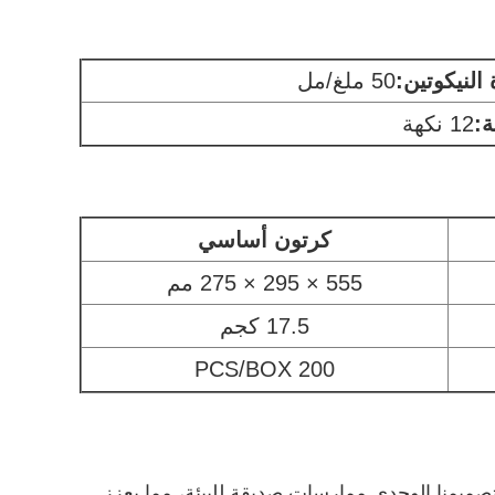
النيكوتين:
50 ملغ/مل
ة:
12 نكهة
كرتون أساسي
555 × 295 × 275 مم
17.5 كجم
200 PCS/BOX
كما يدعم تصميمنا الوحدي ممارسات صديقة للبيئة، مما يعزز