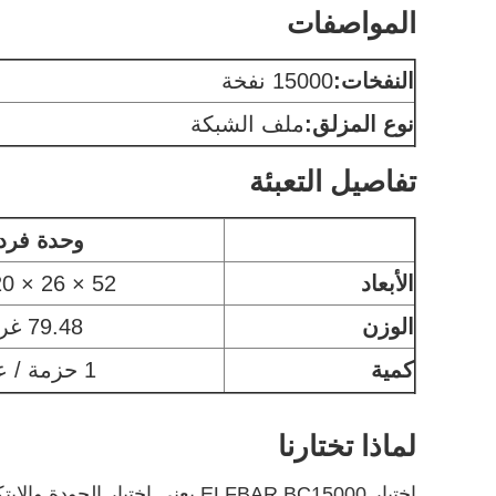
المواصفات
النفخات:
15000 نفخة
نوع المزلق:
ملف الشبكة
تفاصيل التعبئة
وحدة فرد
الأبعاد
52 × 26 × 120 مم
الوزن
79.48 غرام
كمية
1 حزمة / عبوة
لماذا تختارنا
اختيار ELFBAR BC15000 يعني ا