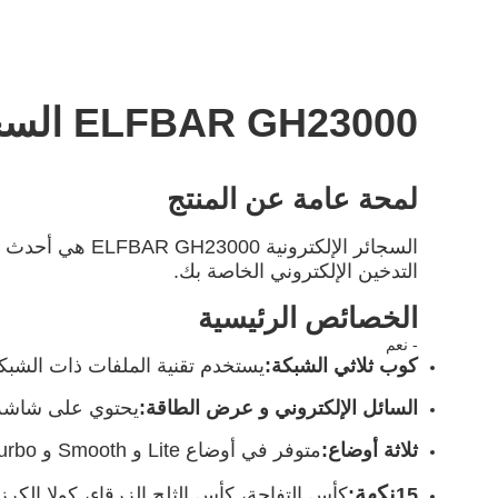
ELFBAR GH23000 السجائر الإلكترونية
لمحة عامة عن المنتج
السجائر الإلكت
التدخين الإلكتروني الخاصة بك.
الخصائص الرئيسية
- نعم
كوب ثلاثي الشبكة:
يستخدم تقنية الملفات ذات الشبكة ا
السائل الإلكتروني و عرض الطاقة:
يحتوي على شاشة ع
ثلاثة أوضاع:
متوفر في أوضاع Lite و Smooth و Turbo ، ويوفر أوضاعًا مختلفة من 23000 ، 17000 ، و 12000 نفخ لتلبية تفضيلات المستخدم المختلفة.
نكهة
15
:
كأس التفاحة، كأس الثلج الزرقاء، كولا الكر