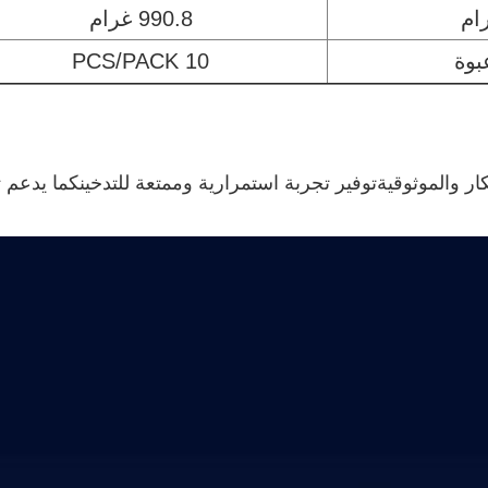
990.8 غرام
10 PCS/PACK
ختيار الجودة والابتكار والموثوقيةتوفير تجربة استمرارية وممتعة للتدخين