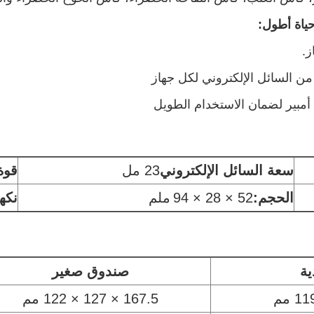
حياة أطول:
سعة السائل الإلكتروني
23 مل
قوة 
الحجم:
52 × 28 × 94
ملم
نكه
ية
صندوق صغير
167.5 × 127 × 122 مم