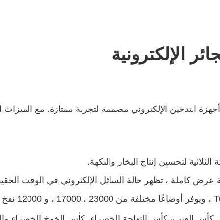
رونية ELFBAR GH23000 هي أحدث أجهزة التدخين الإلكتروني مصممة لتجربة ممتازة.
لثلاثية لتحسين إنتاج البخار والنكهة.
رض كاملة ، تظهر حالة السائل الإلكتروني في الوقت الحقيق
ز، كأس العنب، كأس التفاحة الخضراء، كأس الخوخ الخضراء والعدي