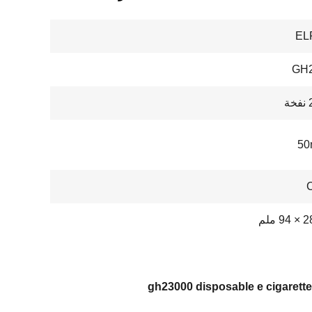
EL
GH
ة
50
gh23000 disposable e cigarette