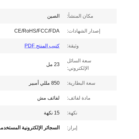
مكان المنشأ:
الصين
إصدار الشهادات:
CE/RoHS/FCC/FDA
وثيقة:
كتيب المنتج PDF
سعة السائل
23 مل
الإلكتروني:
سعة البطارية:
850 مللي أمبير
مادة لفائف:
لفائف مش
نكهة:
15 نكهة
إبراز:
السجائر الإلكترونية المستخدم