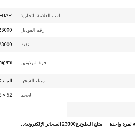
اسم العلامة التجارية:
FBAR
رقم الموديل:
23000
نفث:
23000 نفخ
قوة النيكوتين:
mg/ml
ميناء الشحن:
النوع C
الحجم:
52 × 28 × 94 ملم
ة لمرة واحدة
مثلج البطيخ,غ23000 السجائر الإلكترونية المستخدمة لمرة واحدة,gh23000 سيجارة إستخدام مرة واحدة