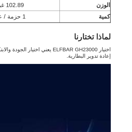
الوزن
102.89 غرام
كمية
1 حزمة / عبوة
لماذا تختارنا
اختيار ELFBAR GH23000 يعني ا
إعادة تدوير البطارية.