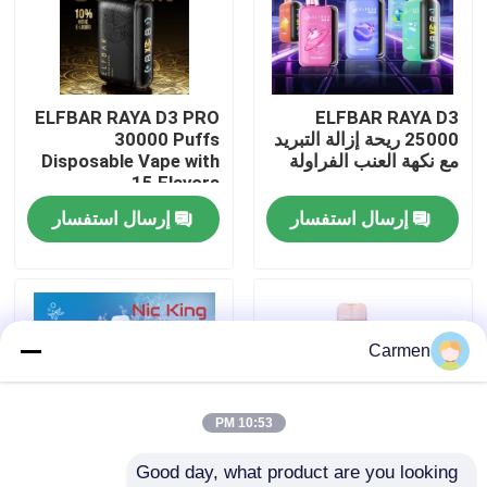
حول بنا
ELFBAR RAYA D3 PRO
ELFBAR RAYA D3
جولة في المعمل
25000 ريحة إزالة التبريد
30000 Puffs
مع نكهة العنب الفراولة
Disposable Vape with
15 Flavors
ضبط الجودة
إرسال استفسار
إرسال استفسار
اتصل بنا
طلب اقتباس
Carmen
فوزول فايب
10:53 PM
Good day, what product are you looking 
ELFBAR الـ Vape