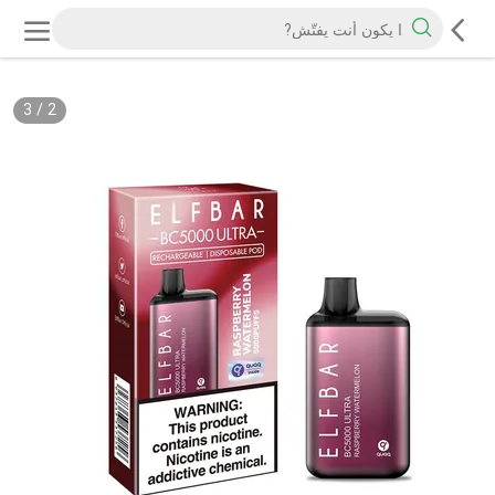
3
/
2