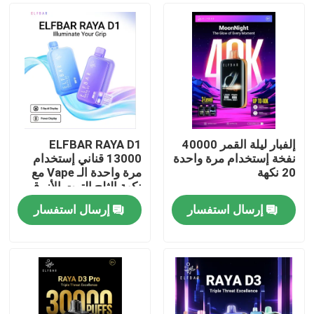
إلفبار ليلة القمر 40000
ELFBAR RAYA D1
نفخة إستخدام مرة واحدة
13000 قناني إستخدام
20 نكهة
مرة واحدة الـ Vape مع
نكهة الثلج التوت الأزرق
إرسال استفسار
إرسال استفسار
منزل
المنتجات
أشرطة فيديو