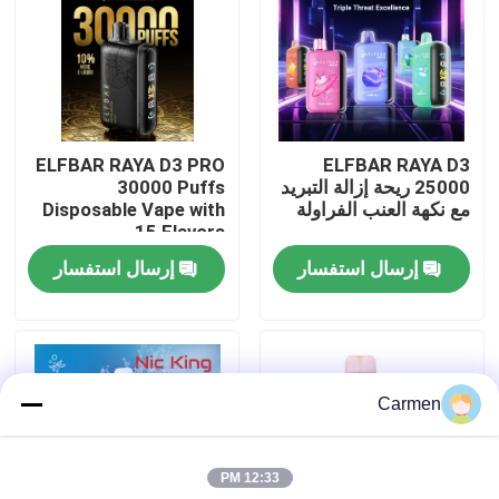
حول بنا
جولة في المعمل
ELFBAR RAYA D3 PRO
ELFBAR RAYA D3
25000 ريحة إزالة التبريد
30000 Puffs
ضبط الجودة
مع نكهة العنب الفراولة
Disposable Vape with
15 Flavors
إرسال استفسار
إرسال استفسار
اتصل بنا
طلب اقتباس
Carmen
فوزول فايب
12:33 PM
ELFBAR الـ Vape