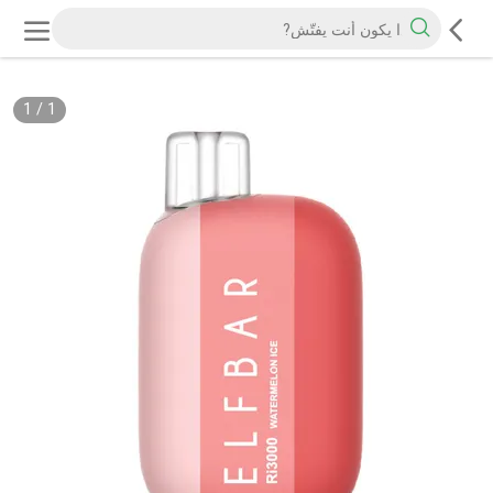
1
/
1