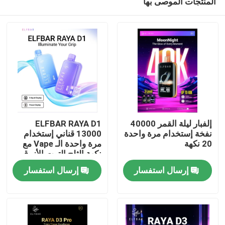
المنتجات الموصى بها
إلفبار ليلة القمر 40000
ELFBAR RAYA D1
نفخة إستخدام مرة واحدة
13000 قناني إستخدام
20 نكهة
مرة واحدة الـ Vape مع
نكهة الثلج التوت الأزرق
منزل
إرسال استفسار
إرسال استفسار
المنتجات
أشرطة فيديو