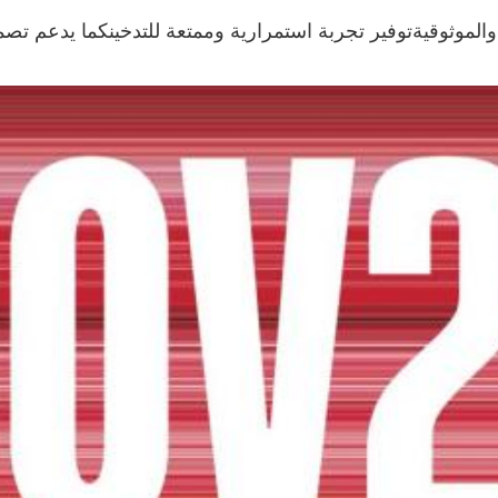
 الجودة والابتكار والموثوقيةتوفير تجربة استمرارية وممتعة للتدخينكما 