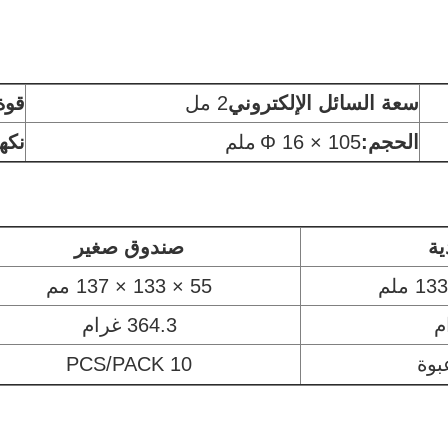
سعة السائل الإلكتروني
2 مل
قوة 
الحجم:
Φ 16 × 105
ملم
نكه
ية
صندوق صغير
55 × 133 × 137 مم
364.3 غرام
10 PCS/PACK