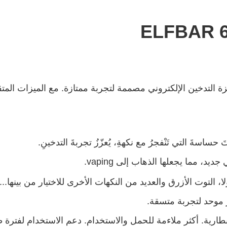
ة ELFBAR 600V2 هي أحدث أجهزة التدخين الإلكتروني مصممة لتجربة ممتازة. مع ا
تَ حساسةَ التي تَنْفجرُ مع نكهةِ، يُعزّزُ تجربةَ التدخينِ.
، مما يجعلها الذهاب إلى vaping.
لا، التوت الأزرق والعديد من النكهات الأخرى للاختيار من بينها...
 موحد لتجربة متسقة.
طارية. أكثر ملاءمة للحمل والاستخدام. دعم الاستخدام لفترة ط