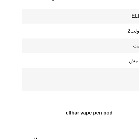
EL
 مش
elfbar vape pen pod