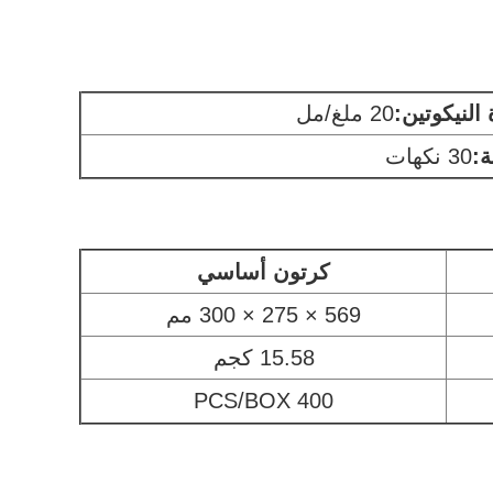
النيكوتين:
20 ملغ/مل
ة:
30 نكهات
كرتون أساسي
569 × 275 × 300 مم
15.58 كجم
400 PCS/BOX