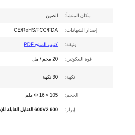
مكان المنشأ:
الصين
إصدار الشهادات:
CE/RoHS/FCC/FDA
وثيقة:
كتيب المنتج PDF
قوة النيكوتين:
20 مجم / مل
نكهة:
30 نكهة
الحجم:
Φ 16 × 105 ملم
إبراز: