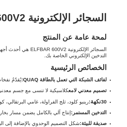
السجائر الإلكترونية ELFBAR 600V2
لمحة عامة عن المنتج
السجائر الإلكتروني
التدخين الإلكتروني الخاصة بك.
الخصائص الرئيسية
لفائف الشبكة التي تعمل بالطاقة QUAQ
:
يُقدّمُ نفخا
تصميم معدني لامع
كلاسيكية لا تنسى مع جسم معدني جديد
نكهة
30
:
رينبو كلود، ثلج الفراولة، غامي البرتقالي، كو
التدخين المستمر:
إنتاج آلي بالكامل يضمن مسار بخار
صديقة للبيئة:
شكل التصميم الوحدوي بالإضافة إلى الب