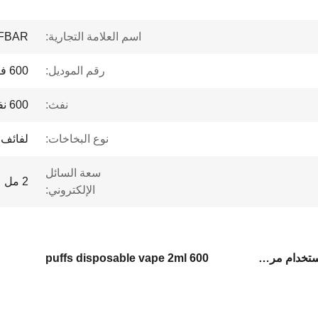
اسم العلامة التجارية:
FBAR
رقم الموديل:
600 فولت2
نفث:
600 نفث
نوع البخاخات:
لفائف
سعة السائل
2 مل
الإلكتروني:
600V2 600 القنابل القابلة للإستخدام مرة واحدة,600 نفخة من الـ vape المستخدمة مرة واحدة 2 مل,القلم الـ elfbar
600 puffs disposable vape 2ml