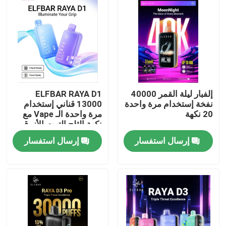
إلفبار ليلة القمر 40000
ELFBAR RAYA D1
نفخة إستخدام مرة واحدة
13000 قناني إستخدام
20 نكهة
مرة واحدة الـ Vape مع
نكهة الثلج التوت الأزرق
إرسال استفسار
إرسال استفسار
منزل
المنتجات
أشرطة فيديو