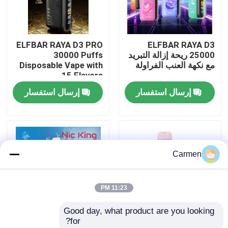
حول بنا
ELFBAR RAYA D3 PRO
ELFBAR RAYA D3
25000 ريحة إزالة التبريد
30000 Puffs
جولة في المعمل
مع نكهة العنب الفراولة
Disposable Vape with
15 Flavors
إرسال استفسار
إرسال استفسار
ضبط الجودة
اتصل بنا
Carmen
طلب اقتباس
11:23 PM
فوزول فايب
Good day, what product are you looking 
for?
ELFBAR الـ Vape
85 × 43 × 22 ملم الخوخ
إلفبار نيكينغ نيكوتين