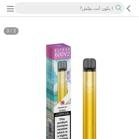
3
/
3