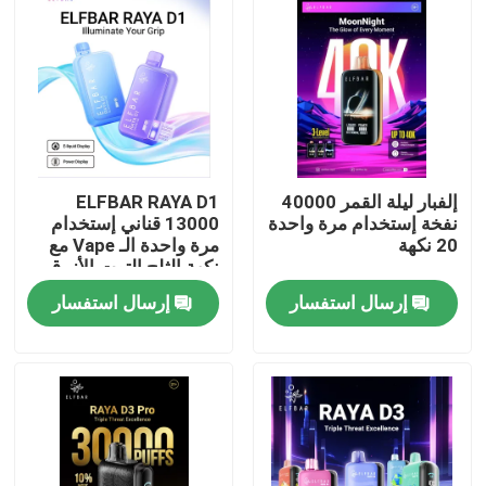
إلفبار ليلة القمر 40000
ELFBAR RAYA D1
نفخة إستخدام مرة واحدة
13000 قناني إستخدام
20 نكهة
مرة واحدة الـ Vape مع
نكهة الثلج التوت الأزرق
إرسال استفسار
إرسال استفسار
منزل
المنتجات
أشرطة فيديو