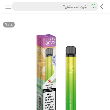
3
/
2