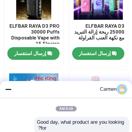
حول بنا
ELFBAR RAYA D3 PRO
ELFBAR RAYA D3
25000 ريحة إزالة التبريد
30000 Puffs
جولة في المعمل
مع نكهة العنب الفراولة
Disposable Vape with
15 Flavors
إرسال استفسار
إرسال استفسار
ضبط الجودة
اتصل بنا
Carmen
طلب اقتباس
8:49 AM
فوزول فايب
Good day, what product are you looking 
for?
ELFBAR الـ Vape
85 × 43 × 22 ملم الخوخ
إلفبار نيكينغ نيكوتين