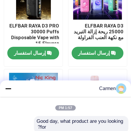
حول بنا
ELFBAR RAYA D3 PRO
ELFBAR RAYA D3
25000 ريحة إزالة التبريد
30000 Puffs
جولة في المعمل
مع نكهة العنب الفراولة
Disposable Vape with
15 Flavors
إرسال استفسار
إرسال استفسار
ضبط الجودة
اتصل بنا
Carmen
طلب اقتباس
1:57 PM
فوزول فايب
Good day, what product are you looking 
for?
ELFBAR الـ Vape
85 × 43 × 22 ملم الخوخ
إلفبار نيكينغ نيكوتين