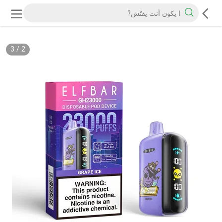
3
/
2