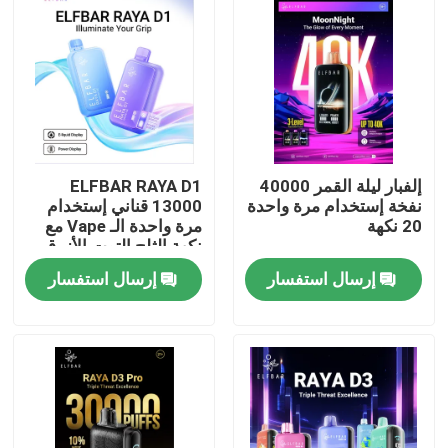
إلفبار ليلة القمر 40000
ELFBAR RAYA D1
نفخة إستخدام مرة واحدة
13000 قناني إستخدام
20 نكهة
مرة واحدة الـ Vape مع
نكهة الثلج التوت الأزرق
إرسال استفسار
إرسال استفسار
منزل
المنتجات
أشرطة فيديو