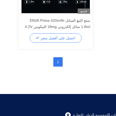
فيديو
منتج التبغ السائل ENVA Prime 420mAh
1.8ml سائل إلكتروني 18mg النيكوتين 4.2V
فولت 15 نكهات
احصل على أفضل سعر
1
 الخدمات اللوجستية الدولي للتجارة